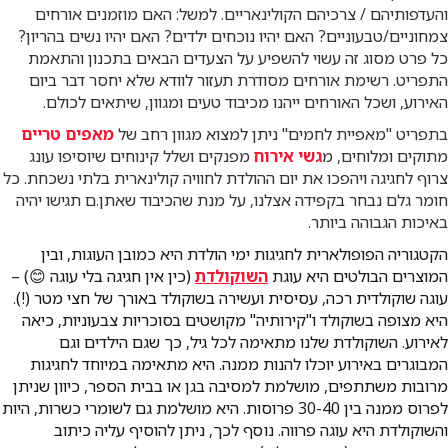
והעדפותיהם / צרכיהם הקולינאריים. למשל: האם מוזמנים אורחים
צמחוניים/טבעוניים? האם יהיו נוכחים ילדים? האם יהיו נשים בהריון?
כל פרט מסוג זה עשוי להשפיע על הצעדים הבאים בתכנון והתאמת
התפריט. רשימת אורחים מסודרת תעזור לוודא שלא יחסר דבר ביום
האירוע, ושכל האורחים ייהנו מכיבוד טעים ומגוון, שיתאים לכולם.
בתפריט "מאפיית לחמים" ניתן למצוא מגוון רחב של
מאפים טריים
מתוקים ומלוחים, מ
גשי אירוח
מפנקים ושלל קינוחים שיוסיפו עונג
צרוף לחגיגה ויהפכו את יום ההולדת לחוויה קולינארית בלתי נשכחת. כל
חומר גלם נבחר בקפידה אצלנו, על מנת שהכיבוד שאתן.ם תגישו יהיה
באיכות הגבוהה ביותר.
הקטגוריה הפופולארית לחגיגות ימי הולדת היא כמובן העוגות, ובין
המוצרים הבולטים היא עוגת
השוקולדת
(כין אין חגיגה בלי עוגה 😊) –
עוגה שוקולדית רכה, עסיסית ועשירה בשוקולד באורך של חצי מטר (!).
היא מצופה בשוקולד ו"קירותיה" מקושטים בסוכריות צבעוניות, כיאה
לאירוע. השוקולדת שלנו מתאימה לכל גיל, כך שגם הילדים וגם
המבוגרים באירוע יוכלו להנות ממנה. היא מתאימה במיוחד לחגיגות
מרובות משתתפים, מושלמת למסיבה בגן או בבית הספר, כיוון שניתן
לפרוס ממנה בין 30-40 פרוסות. היא מושלמת גם לשומרי כשרות, היות
והשוקולדת היא עוגה פרווה. נוסף לכך, ניתן להוסיף עליה כיתוב