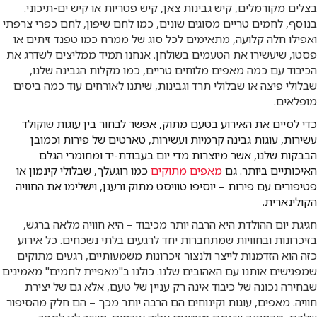
בצלים מקורמלים, קיש גבינות צאן, קיש פטריות או קיש ים-תיכוני.
בנוסף, לחמים טריים מסוגים שונים, כמו לחם שיפון, לחם כפרי צרפתי
ואפילו חלה קלועה, מתאימים לכל סוג של ממרח כמו טפנד זיתים או
פסטו, שיעשירו את הטעמים בשולחן. אנחנו תמיד ממליצים לשדרג את
הכיבוד עם כמה מאפים מלוחים טריים, כמו מקלות הגבינה שלנו,
שבלולי פיצה או שבלולי תרד וגבינות, שיתנו לאורחים עוד כמה ביסים
מופלאים.
כדי לסיים את האירוע בטעם מתוק, אפשר לבחור בין עוגות שוקולד
עשירות, עוגות גבינה קרמיות ועשירות, טארטים של פירות וכמובן
הבבקות שלנו, אשר מיוצרות מדי יום בעבודת-יד ומחומרי הגלם
האיכותיים ביותר. גם
מאפים מתוקים
כמו רוגעלך, שבלולי קינמון או
פטיפורים עם פירות – יוסיפו טוויסט מתוק ורענן, וישלימו את החוויה
הקולינארית.
חגיגת יום ההולדת היא הרבה יותר מכיבוד – היא חוויה מלאה ברגש,
בזיכרונות ובחוויות שמתחברות יחד לרגעים בלתי נשכחים. כל אירוע
כזה הוא הזדמנות לייצר ולנצור זיכרונות משמעותיים, רגעים מתוקים
שמפגישים אותנו עם האהובים שלנו. כולנו ב"מאפיית לחמים" מאמינים
שבחירה נכונה של כיבוד אינה רק עניין של טעם, אלא גם של יצירת
חוויה. מאפים, עוגות וקינוחים הם הרבה יותר מכך – הם חלק מהסיפור