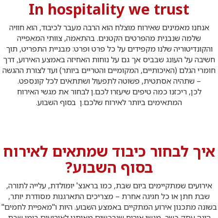
In hospitality we trust
אנחנו מאמינים שאירוח מוצלח הוא הרבה מעבר לכיבוד, הוא חוויה
שלמה שנבנית מהפרטים הקטנים. בהתאמה, צוותי המאפייה
והקונדיטוריה שלנו מקפידים על כל פרט ופרט: מבניית התפריט, תוך
חשיבה על העונג שבביס אך גם על נוחות האחיזה באמצע האירוע, דרך
חומרי הגלם (האיכותיים, המקומיים והטריים ביותר) ועד לצורת ההגשה
– שתהיה אסתטית, פשוטה לתפעול ושתתאים לכל קונספט.
לכן, ריכזנו כמה טיפים שיעזרו לכם.ן לבחור את מגשי האירוח
המתאימים ביותר לאירוח שלכם.ן בסוף השבוע.
איך לבחור כיבוד שמתאים לאירוח
בסוף השבוע?
אירועים שמתקיימים ביום שבת, כמו בראנצ' יומולדת, עלייה לתורה,
שבת חתן או כל חגיגה אחרת – מצריכים התארגנות מסודרת יותר,
בשונה מתכנון אירוע המתקיים באמצע השבוע. היות ו"מאפיית לחמים"
הינה עסק כשר, מגשי אירוח שנרכשים מאיתנו לאירועים בימי שבת