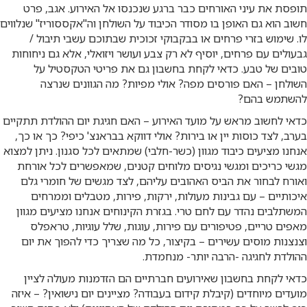
תופסת את עיני האורחים כבר ברגע שנכנסו אל האירוע. אגב, פרט
חשוב הוא גם האופן בו מסודר הכיבוד על השולחן וה"אקססוריז" שנלווים
לו. שימוש בזרי פרחים או בבקבוקי זכוכית שבתוכם עשבי תיבול /
גבעולים עם פרחים, יוסיף לא רק צבע ועושר ויזואלי, אלא גם ניחוחות
טובים של טבע. כדאי לקחת בחשבון גם את פריטי הטקסטיל על
השולחן – האם פורסים מפה? אולי מפיות? מה הגוונים שנרצה
להשתמש בהם?
כדאי לחשוב מראש על מועד האירוע – האם חגיגת יום ההולדת תתקיים
בערב, לצד כוסות יין או בירות? אולי דווקא בבראנצ' כיפי? כך או כך,
אנחנו מציעים כיבוד מגוון (כשר-חלבי) שמתאים לכל סגנון. ניתן למצוא
מגשי כריכים ומגשי נגיסים מלוחים קטנים, שמאפשרים לכל אורחת
ואורח לבחור את הביס האהובים עליהם, לצד מגשים של חומרי גלם
איכותיים – עם גבינות מעולות, ירקות, פירות, מטבלים וממרחים
המשתלבים נהדר עם לחם טרי. בגזרת הקינוחים אנחנו מציעים מגוון
מאפים טריים, פטיפורים עם פירות, עוגות, שלל עוגיות, טראפלס
וצנצנות מוסים עשירים – בקיצור, כל מה שצריך כדי להפוך את יום
ההולדת לחגיגה -הרבה יותר- מנחמדת.
כדאי לקחת בחשבון שאירועים חברתיים הם הזדמנות מעולה לציין
מועדים מיוחדים (קיבלת קידום בעבודה? מציינים יום נישואין? – איזה