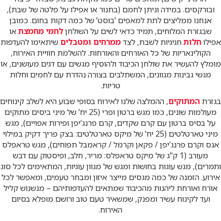
ובורקסים. במידה וניתן לחמם (בתנור או אפילו על פלטה של שבת),
אנחנו ממליצים לתת למאפים 'בוסט' של כמה דקות בחום. כמובן
שבגזרת המלוחים, תמיד כדאי לשים על השולחן
לחמי מחמצת
או
אפילו
חלות
חגיגיות לשבת, לצד
ממרחים ומטבלים
שיתאימו להעדפות
הקולינאריות של כל האורחים והאורחות. להשלמת חוויית האירוח,
מומלץ להעשיר את שולחן הכיבוד ולהוסיף מגשים עם דגים מעושנים, או
מגשי גבינות מגוונים, המשתלבים בצורה נהדרת עם לחמים וחלות
טריות.
בגזרת
המתוקים
, ההמלצה שלנו לאירוח בסופי שבוע היא לשלב קינוחים
מעולמות שונים, כמו מגש ברטון ופרי (25 יח' של מיני ביסים מתוקים
על בסיס ברטון עם קרם שקדים, קרם פרנג’יפן ופירות אפויים), מגש
מיני טארטלטים (25 יח' של מיקס טארטלטים: בצק פריך דקיק במילוי
אגס וקרם פרנג’יפן / פקאן וקרמל / קראמבל תפוחים), מגש טראפלס
מעורב (1 ק"ג של מיקס טראפלס: מריר, חלב, ופיסטוק עם דבש
ותמרים), מגש עוגות בחושות ומגש של מגוון עוגיות, המתאימים לכל סוג
אירוע. הזמנה של כמה מגסים מייצר איזון ומבחר טעמים, ומאפשר לכל
אורח ואורחת ליהנות מהכיבוד שמתאים להעדפותיהם – מנשנוש קליל
ועד לקינוח עשיר ומפנק, שמשאיר טעם טוב ורושם מופלא בסיום
האירוח.