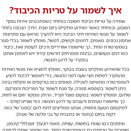
איך לשמור על טריות הכיבוד?
שמירה על טריות הכיבוד חשובה במיוחד כשמתכננים אירוח בסוף
השבוע, ובמיוחד כאשר האירוע מתקיים ביום שבת. הדרך הנכונה ביותר
לשמור על מגשי האירוח ויתר הכיבוד היא להיערך מראש עם פתרונות
אחסון נכונים. מאפים, לחמים וקישים, למשל, מומלץ לשמור בכלי סגור
בטמפרטורת החדר, כך שיישמרו אווריריים ורכים. לעומת זאת, כיבוד
כמו דגים מעושנים, גבינות וממרחים דורשים קירור ויש לאחסן אותם
במקרר עד לרגע ההגשה.
ככל שהאירוע מתקיים בשבת בבוקר, מומלץ להוציא את מגשי האירוח
מהמקרר לפחות חצי שעה לפני ההגשה, כדי לאפשר לכיבוד להגיע
לטמפרטורה מתאימה לאכילה. מאפים כמו בורקסים או מקלות גבינה
ניתן לשמור בקופסא סגורה, על מנת לשמור על הפריכות והמרקם
שלהם, ומומלץ לשמור במקום מוצל וקריר, הרחק ממקור חום או לחות,
כך שיישארו טעימים ורעננים עד לרגע ההגשה. כפי שציינו קודם –
למיקסום הטעם והחוויה, אנחנו ממליצים לתת להם 'בוסט' של כמה
דקות בחום (בתנור או בתבנית על גבי פלטה של שבת).
מתוקים כמו עוגות בחושות, עוגיות, מאפי רוגעלך ושבלולי קינמון,
שומרים על טריותם גם בטמפרטורת החדר, מה שהופך אותם לבחירה