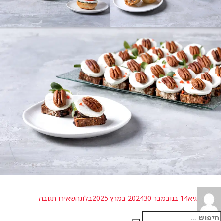
מחבר
פורסם
קטגוריות
עבור
גיא
14 בנובמבר 2024
30 במרץ 2025
בלוג
השאירו תגובה
בתאריך
כיבוד
לאירועים
פש: