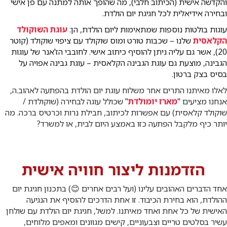
והקדשה אישית (הכיתוב חלבי), מה שהופך אותה למתנה עם פן אישי
ובחירה אידיאלית לכל חגיגת יום הולדת.
עוגות בולטות נוספות שמתאימות ליום הולדת, הן:
עוגת השוקולד
הקלאסית
שלנו – שכבות טורט ומוס שוקולד עם ציפוי שוקולד (קוטר
20), אשר גם עליה ניתן להוסיף כיתוב אישי. לחובבי הז'אנר של עוגות
הגבינה, מוצעת גם עוגת הגבינה הקלאסית – עוגת גבינה אפויה על
בסיס בצק ברטון.
לאלו מאיתנו התרים אחר משלוח עוגת יום הולדת בהפתעה לאהוב.ה,
אנחנו מציעים "
מארז יומולדת
" שכולל עוגה לבחירה (שוקולדת /
שוקולד קלאסית) עם אפשרות לכיתוב, חבילת נרות וכרטיס ברכה. מה
יותר כיף מלקבל הפתעה כזו באמצע היום לבית, או למשרד?
הזדמנות ליצור חוויה אישית
אחד הדברים האהובים עלינו (ועל רבים אחרים 😊) בתכנון חגיגת יום
ההולדת, הוא בחירת הכיבוד. זו אחת הדרכים להוסיף את הנגיעה
האישית של כל אחת ואחד מאיתנו. למשל, חגיגת יום הולדת עם שולחן
עשיר בסלטים טריים וצבעוניים, קישים מגוונים ומאפים מלוחים,