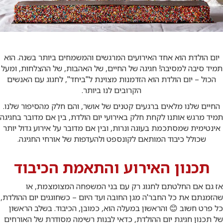
יום הולדת הוא אחד האירועים המרגשים והמשמחים ביותר בשנה. הוא
תמיד סיבה למסיבה! חגיגה של החיים, של האהבות, של ההצלחות, ומעל
הכול – יום הולדת הוא הזדמנות מצוינת ל"ביחד", לחגוג עם האנשים
הקרובים לנו ביותר.
החיים שלנו מלאים ברגעים קטנים של אושר, והם חלק מהסיפור שלנו.
תמיד מרגש אותנו לקחת חלק באירועי יום הולדת, בין אם מדובר בחגיגה
אינטימית שמסתכמת בעוגה ונרות, ובין אם מדובר על אירוע גדול יותר
שכולל כיבוד המותאם לקונספט ולהעדפות של אורחי החגיגה.
תכנון האירוע והתאמת הכיבוד
אז גם אם החלטתם לחגוג רק עם בני המשפחה המצומצמת, או
שהזמנתם את כל החבר'ה מגן החובה ועד היום – כשחוגגים יום ההולדת,
כל פרט חשוב 😊 והראשון במעלה הוא, כמובן, הכיבוד. בשלב הראשון
של תכנון חגיגת יום ההולדת, כדאי לבנות רשימה מסודרת של האורחים