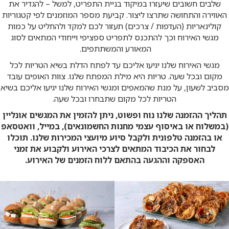
שלבים חשובים שיעזרו במיקוד בניית התפריט, למשל – להגדיר את
האווירה והתחושה שתרצו ליצור. קביעת מספר המוזמנים לפי קטגוריות
קולינאריות (העדפות / צרכים) תעזור לכם למקד ולהחליט על כמות
מגשי האירוח וכך להתכנס לתפריט ספציפי וייחודי המתאים לסוג
המאורע והמשתתפים.
מגשי האירוח שלנו יגיעו אליכם עד לפתח הדלת בשיא הטריות לכל
מקום ובכל שעה. טריות היא מילת המפתח שלנו. צוות האופים עובד
מסביב לשעון, על מנת שהמאפים ומגשי האירוח שלנו יגיעו אליכם בשיא
הטריות לכל מקום שתבחרו ובכל שעה.
תהליך ההזמנה שלנו נוח ופשוט, ניתן להזמין את המגשים אונליין
(במשלוח או באיסוף עצמי מחנות החשמונאים), במייל, וואטסאפ
או בהזמנה טלפונית ולקבל סיוע מיועצי המכירות שלנו. תוכלו
לבחור את הכיבוד המתאים לצרכי האירוע ולקבוע את זמני
האספקה וההגעה בהתאם ללוח הזמנים של האירוע.