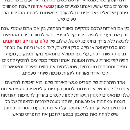
מיוצרים בימי שישי, ואנחנו מציעים מגוון
מגשי אירוח
לשבת המהווים
פתרון אידיאלי ומאפשרים גם להיערך מראש וגם ליהנות מהכיבוד הכי
טעים שיש.
בין אם האירוח שלכם מתקיים באוויר הפתוח, בין אם אתם שומרי שבת
ובין אם תעדיפו להגיש כיבוד קליל וכיפי, כדאי לבחור בכיבוד המתאים
להגשה ללא צורך בחימום. למשל, שילוב של
סלטים טריים ומרעננים
,
כמו סלט קינואה או סלט סלק ועדשים, לצד מגשי גבינות עם מבחר
גבינות קשות ורכות, עלי גפן ממולאים ומאפי בוקר מפנקים, מעניק
חוויה קולינארית עשירה ומגוונת. אנחנו תמיד ממליצים להוסיף לחמים
טריים וממרחים משובחים, שמשלימים את חווית האירוח ומאפשרים
לכל אורח ואורחת ליהנות מכמה שיותר טעמים.
אחד היתרונות של תפריט מגשי האירוח שלנו, הוא היכולת להתאים
אותם לכל סוג של אורחים.ות ולמגוון העדפות קולינאריות: מגשי האירוח
שלנו מתאימים למגוון רגישויות למזון, לנשים בהריון, להעדפות תזונתיות
דוגמת צמחונות או טבעונות, יש לנו מענה לצרכים ולרצונות של כל
הנוכחים באירוע, מבלי להתפשר על האיכות, הטעם והטריות. כמובן
שיש לקחת זאת בחשבון בבואנו לתכנן את התפריט מראש.