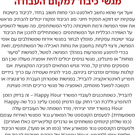
מגשי כיבוד למקום העבודה
אעל אף שהוא נחשב לאלמנט הכי פחות חשוב בחדר, לכיבוד בישיבות
עסקיות יש דווקא תפקיד חיוני. סוג הכיבוד ומקורו יכולים להכתיב מראש
את אופי הפגישה ורמת חשיבותה כלפי המשתתפים, מה שעשוי להשפיע
על האווירה הכללית ועל המשתתפים. כשמתחילים לתכנן את הכיבוד
עבור ישיבות עסקיות, מומלץ לבחור במגשי אירוח שמשתלבים עם אופי
הפגישה, ורצוי לקחת בחשבון את נוחות האכילה של המשתתפים, וזאת
בכדי להימנע מהפרעות במהלך הפגישה. למשל, לפגישות "סיעור
מוחות" או מינגלינג, מגשי נגיסים יכולים להיות אופציה מעולה שכן הם
מספקים פתרון קל, מהיר ונגיש המתאים לסביבה המקצועית. אם
קולגות עומדים ומדברים ביניהם, סביר להניח שעמידה עם כריך בידיים
תפריע לאינטראקציה. להבדיל, בפגישות שמטרתן העברת פרזנטציה או
הקשבה לפאנל מומחים, האופציה של מגשי כריכים תהיה מצוינת.
להבדיל, כשמתכננים לעובדי המשרד Happy Hour – זה בדיוק הזמן
להתפרע וללכת הכי רחוק עם הדמיון (סמכו עלינו: ככל שה-Happy
Hour במשרד יותר יצירתי, מדד השמחה של העובדים עולה
משמעותית). לפעמים הקונספט של המאורע נגזר ממגשי האירוח עצמם
(כמו שולחן קינוחים מושחתים או טרנדים קולינאריים כאלו ואחרים)
ולפעמים הקונספט נגזר ממאורע אחר (כמו חג או מועד), ומגשי הכיבוד
מלווים אותו (לדוגמא: Happy Hour של בורקס פינוקים לכבוד יום