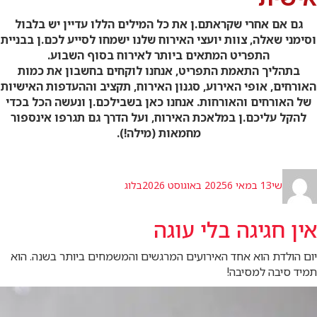
גם אם אחרי שקראתם.ן את כל המילים הללו עדיין יש בלבול
וסימני שאלה, צוות יועצי האירוח שלנו ישמחו לסייע לכם.ן בבניית
התפריט המתאים ביותר לאירוח בסוף השבוע.
בתהליך התאמת התפריט, אנחנו לוקחים בחשבון את כמות
האורחים, אופי האירוע, סגנון האירוח, תקציב וההעדפות האישיות
של האורחים והאורחות. אנחנו כאן בשבילכם.ן ונעשה הכל בכדי
להקל עליכם.ן במלאכת האירוח, ועל הדרך גם תגרפו אינספור
מחמאות (מילה!).
מחבר
פורסם
קטגוריות
שי
13 במאי 2025
6 באוגוסט 2026
בלוג
בתאריך
אין חגיגה בלי עוגה
יום הולדת הוא אחד האירועים המרגשים והמשמחים ביותר בשנה. הוא
תמיד סיבה למסיבה!