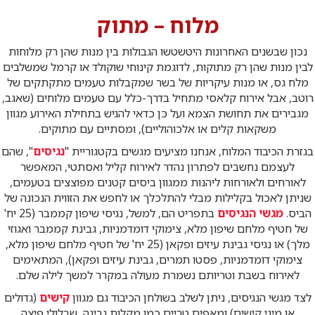
מלוח – מתוק
נכון שבשנים האחרונות היטשטשו הגבולות בין מנות שהן רק מלוחות
לבין מנות שהן רק מתוקות, לדוגמת קינוחי שוקולד או קרמל שמשלבים
מלח גס, או מנות עיקריות של בשר שמקבלות טעמים מתקתקים של
רוטב, אבל אירוח קלאסי מתחיל בדרך-כלל עם טעמים מלוחים (שאגב,
מגבירים את תחושת הצמא ועל כן כדאי להגיש בתחילת האירוע מגוון
משקאות קלים או אלכוהוליים), ומסתיים עם מתוקים.
בגזרת הכיבוד המלוח, אנחנו מציעים מגשים בקטגוריית "
נגיסים
", שהם
לעצמם נחשבים לפתרון נהדר לאירוח קליל ואסתטי, המאפשר
לאורחים ולאורחות ליהנות ממגוון ביסים קטנים מפוצצים בטעמים,
שניתן לאכול בקלילות מבלי להתלכלך או לחפש את הזווית הנכונה של
הביס.
מגשי הנגיסים
בתפריט הם, למשל, נגיסי שיפון קממבר (25 יח'
של חטיף מלחם שיפון מלא, צימוקי דומדמניות, גבינת קממבר ואגוזי
מלך) או נגיסי גבינת עיזים ופקאן (25 יח' של חטיף מלחם שיפון מלא,
צימוקי דומדמניות, פסטו תמרים, גבינת עיזים ופקאן), המתאימים
לאירוח בשבת וטריותם נשמרת מעולה במקרר למשך לילה שלם.
לצד מגשי הנגיסים, ניתן לשלב בשולחן הכיבוד גם מגוון
קישים
(גדולים
או מיני קישים) ומאפים טריים כמו מקלות גבינה, שבלולי פיצה