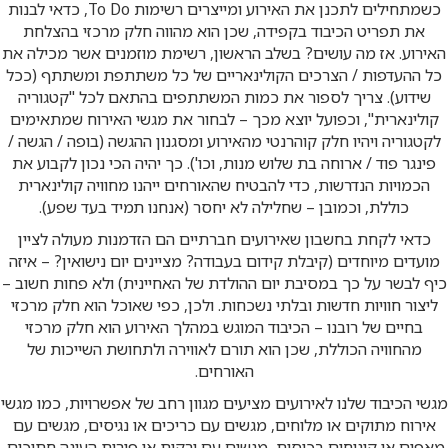
כשמתחילים לתכנן את האירוע ומייצרים רשימות To Do, כדאי לבנות
את תפריט הכיבוד בקפידה, שכן הוא מהווה חלק מרכזי בהצלחת
האירוע. אז מה עושים? בשלב הראשון, רשימת מוזמנים אשר מכילה את
כל ההעדפות / הצרכים הקולינאריים של כל משתתפת ומשתתף (ככל
שידוע). צריך לספור את כמות המשתתפים בהתאם לכל "קטגוריה
קולינארית", וכפועל יוצא מכך – לבחור את מגשי האירוח שמתאימים
לקטגוריה ויהיו חלק קוהרנטי מהאירוע ומסגנון ההגשה (בופה / הגשה /
פינגר פוד / ארוחה בת שלוש מנות, וכו'). כך יהיה הכי נכון לקבוע את
הכמויות הנדרשות, כדי להבטיח שהאורחים ייהנו מחוויה קולינארית
כוללת, וכמובן – שחלילה לא יחסר (אנחנו תמיד בעד שפע).
כדאי לקחת בחשבון שאירועים חברתיים הם הזדמנות מעולה לציין
מועדים מיוחדים (קיבלת קידום בעבודה? מציינים יום נישואין? – איזה
כיף לבשר על כך במסיבת יום ההולדת של האחיינית) ולא פחות חשוב –
ליצור חוויות חדשות ובלתי נשכחות. ולכן, כפי שאוכל הוא חלק מרכזי
בחיים של רובנו – הכיבוד המוגש במהלך האירוע הוא חלק מרכזי
מהחוויה הכוללת, שכן הוא תורם לאווירה ולתחושת השייכות של
האורחים.
מגשי הכיבוד שלנו לאירועים מציעים מגוון רחב של אפשרויות, כמו מגשי
אירוח מתוקים או מלוחים, מגשים עם כריכים או נגיסים, מגשים עם
מאפים או קינוחים בכוסית, מגשים עם ירקות או פירות העונה חתוכים,