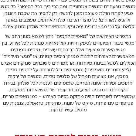
מגשים טבעוניים ומגשים צמחוניים. ומה הכי כיף בכל הסיפור? כל מגש
מגיע לפתח הדלת מעוצב ומוכן להגשה. רק להסיר את שכבת ההגנה,
ולהגיש לאורחים! כל מוצרי הכיבוד שלנו לאירועים מעוצבים באופן
קלאסי על גבי מגש זכוכית יפה ונקי, המתאים לכל שולחן וסגנון אירוח.
בתפריט האירועים של "מאפיית לחמים" ניתן למצוא מגוון רחב של
מגשי כיבוד, המיועדים לספק חוויות קולינאריות מגוונות לכל אירוע. בין
מגשי האירוח מוצעים שלל כריכונים עשירים, נגיסים מפנקים
המאפשרים לאורחים ליהנות ממגוון ביסים קטנים, או "מגשי מעדנייה"
הכוללים למשל גבינות מיוחדות, או ממרחים משובחים שנרקחים אצלנו
(ללא חומרים משמרים!) ומתאימים בול למריחה על לחמים טריים.
בנוסף, אנו מציעים תמהיל של סלטים טריים, ומגשים של ירקות
חתוכים ופירות העונה הטריים, שמוסיפים רעננות לכל שולחן. בגזרת
הקינוחים, התפריט מציע מבחר עשיר של מגשי אירוח מתוקים,
שמשאירים לאורחים חוויה מתוקה בסיום האירוע – כמו מאפים טריים,
פטיפורים עם פירות, מיקס של עוגות, פחזניות, טראפלס, צנצנות עם
מוסים עשירים ועוד.