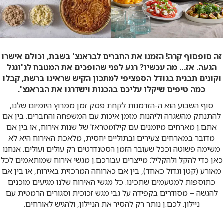
זה סופסוף קרה! הזמנו את החברים לבראנצ' בשבת, וכולם אישרו
הגעה. אז… מה עכשיו? רגע לפני שהופכים את המטבח לג'ונגל
וקונים תבנית בגודל הספציפי למתכון הקיש שראינו ברשת, קבלו
כמה טיפים שיקלו עליכם בהכנות וישדרגו את הבראנצ'.
סוף השבוע הוא ה-הזדמנות לקחת פסק זמן ממרוץ היומיום שלנו,
להתנתק מהשגרה וליהנות מזמן איכות עם המשפחה והחברים. בין אם
אתם.ן מארחים מיומנים עם קילומטראז' של שנות אירוח, או בין אם
מדובר במארחים צעירים ובתוליים יחסית, מלאכת האירוח היא לא
משימה פשוטה וככל שעובר הזמן הסטנדרטים רק עולים ועולים. אנחנו
כאן כדי להקל ולהקליל: מייצרים עבורכם.ן מגשי אירוח שמותאמים לכל
מאורע (קטן וגדול כאחד), בין אם כארוחה המרכזית באירוח, או בין אם
כתוספות למטעמים שתכינו. כל מגשי האירוח שלנו מגיעים מוכנים
להגשה – מסודרים בקפידה על גבי מגש זכוכית וסגורים הרמטית עם
ניילון. לכם.ן נותר רק להסיר את הניילון, ולהגיש לאורחים.