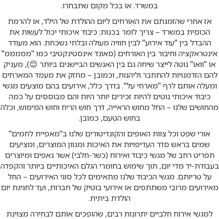
במשרד. או בכל מקום שתבחרו.
אז אחרי שהזמנתם את האורחים ליום ההולדת של הילד, או להרמת
הכוסית במשרד – צריך לומר בכנות: כיבוד איכותי יכול לעשות את
ההבדל בין "עוד אירוע" לבין חוויה מעולה ובלתי נשכחת. הוא מעודד
אינטראקציה וחיבור בין האורחים (סאונד אינסטינקטיבי כמו "מממממ"
או "וואו" נוטה לייצר שיחה גם בין האנשים הביישנים ביותר 😊), מעניק
להם הזדמנויות להתחבר וליהנות, וכמובן – מחזק את מעמד המארחים
ומעלה אותם לרף "מארחי על". בדרך כלל, אירועים בהם מוצעים מגשי
כיבוד איכותי נוטים להיות זכירים יותר היות והם מבוססים על כמה
מהחושים שלנו – החל מחוש הראייה, דרך חוש הריח וחוש המימוש, וכלה
בחוש הטעם, כמובן.
אורי שפט וכל צוות האופים והקונדיטורים שלנו ב"מאפיית לחמים"
שמים בראש סדר העדיפויות את האיכות ומגוון המוצרים, ומציעים
תפריט רחב של מגשי כיבוד ואירוח (כשר-חלבי) אשר נאפים ומיוצרים
בעבודת-יד מדי יום, תוך שימוש בחומרי הגלם האיכותיים ביותר והקפדה
על טריותם. מגשי הכיבוד שלנו מתאימים לכל סוגי האירועים – החל
מאירועים מרובי משתתפים או אירועי בוטיק של חברות, ועד לחגיגת יום
הולדת ביתית.
למגשי אירוח חלביים יתרונות רבים, שהופכים אותם לבחירה מצוינת