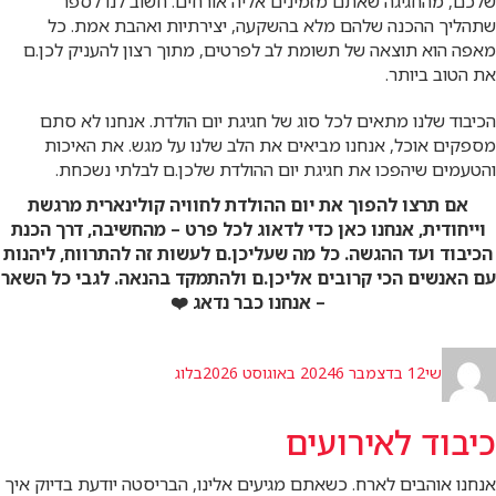
שלכם, מהחגיגה שאתם מזמינים אליה אורחים. חשוב לנו לספר
שתהליך ההכנה שלהם מלא בהשקעה, יצירתיות ואהבת אמת. כל
מאפה הוא תוצאה של תשומת לב לפרטים, מתוך רצון להעניק לכן.ם
את הטוב ביותר.
הכיבוד שלנו מתאים לכל סוג של חגיגת יום הולדת. אנחנו לא סתם
מספקים אוכל, אנחנו מביאים את הלב שלנו על מגש. את האיכות
והטעמים שיהפכו את חגיגת יום ההולדת שלכן.ם לבלתי נשכחת.
אם תרצו להפוך את יום ההולדת לחוויה קולינארית מרגשת
וייחודית, אנחנו כאן כדי לדאוג לכל פרט – מהחשיבה, דרך הכנת
הכיבוד ועד ההגשה. כל מה שעליכן.ם לעשות זה להתרווח, ליהנות
עם האנשים הכי קרובים אליכן.ם ולהתמקד בהנאה. לגבי כל השאר
– אנחנו כבר נדאג ❤️
מחבר
פורסם
קטגוריות
שי
12 בדצמבר 2024
6 באוגוסט 2026
בלוג
בתאריך
כיבוד לאירועים
אנחנו אוהבים לארח. כשאתם מגיעים אלינו, הבריסטה יודעת בדיוק איך