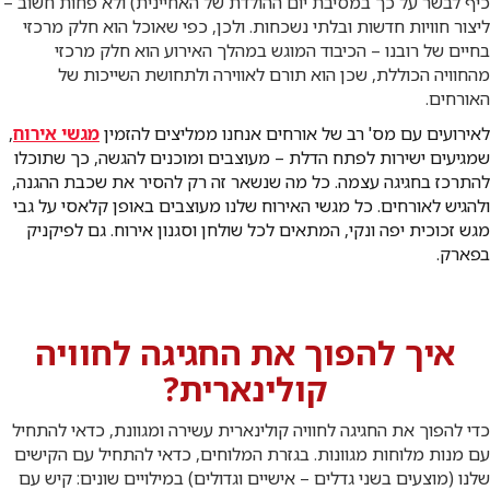
כיף לבשר על כך במסיבת יום ההולדת של האחיינית) ולא פחות חשוב –
ליצור חוויות חדשות ובלתי נשכחות. ולכן, כפי שאוכל הוא חלק מרכזי
בחיים של רובנו – הכיבוד המוגש במהלך האירוע הוא חלק מרכזי
מהחוויה הכוללת, שכן הוא תורם לאווירה ולתחושת השייכות של
האורחים.
לאירועים עם מס' רב של אורחים אנחנו ממליצים להזמין
מגשי אירוח
,
שמגיעים ישירות לפתח הדלת – מעוצבים ומוכנים להגשה, כך שתוכלו
להתרכז בחגיגה עצמה. כל מה שנשאר זה רק להסיר את שכבת ההגנה,
ולהגיש לאורחים. כל מגשי האירוח שלנו מעוצבים באופן קלאסי על גבי
מגש זכוכית יפה ונקי, המתאים לכל שולחן וסגנון אירוח. גם לפיקניק
בפארק.
איך להפוך את החגיגה לחוויה
קולינארית?
כדי להפוך את החגיגה לחוויה קולינארית עשירה ומגוונת, כדאי להתחיל
עם מנות מלוחות מגוונות. בגזרת המלוחים, כדאי להתחיל עם הקישים
שלנו (מוצעים בשני גדלים – אישיים וגדולים) במילויים שונים: קיש עם