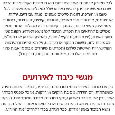
לכל מאורע או חגיגה; אחד היתרונות הוא הגמישות הקולינארית הרבה
שהם מאפשרים. ניתן להגיש באירוע שלל מאכלים שמתאימים לכל
טעם או העדפה, דוגמת סלטים מגוונים, מנות עם דגים, ירקות
אנטיפסטי, אינספור סוגי מאפים, פסטות, קישים, פשטידות, כיסונים
ממולאים, מגשי פירות, וכמובן – קינוחים ללא מגבלות. אנחנו תמיד
ממליצים להתאים את תפריט הכיבוד לפי נושא האירוע, הקונספט,
מועד האירוע (יש משמעות לקיץ / חורף, באמצע השבוע או בסופ"ש,
בסמיכות לחג, בשעות הבוקר או הערב…), גיל המוזמנים וההעדפות
הקולינאריות האישיות שלהם (תפריטים מיוחדים מבוססי אבות מזון
מסוימים, אלרגיות, צמחונות, טבעונות, הריון וכו').
מגשי כיבוד לאירועים
בין אם מדובר באירוע פרטי כמו חתונה, ברית/ה, בת/בר מצווה, חגיגה
משפחתית, יום הולדת, מסיבת רווקים או רווקות, או כל מפגש חברתי
אחר, ובין אם מדובר באירוע עסקי כמו כנס מרובה משתתפים, השקת
מוצר חדש, ערב גיבוש, הרמת כוסית או כל מאורע אחר – יש לתכנן את
נושא הכיבוד באופן מדויק, ככל הניתן, בכדי ו"להרים" את האירוע.