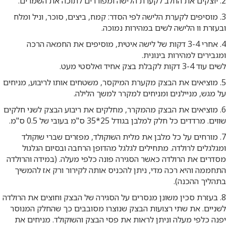
2. יוצקים את החלב לקערת הלישה ומפוררים לתוכה את השמרים.
3. מוסיפים לקערת הלישה לפי הסדר: קמח, ביצים, סוכר, וניל ומלח
ובעזרת וו הלישה לשים במהירות נמוכה.
4. אחרי 3-4 דקות של לישה איטית, מוסיפים את החמאה הרכה
ומגבירים למהירות בינונית.
לשים עוד 3-4 דקות לקבלת בצק אחיד ואלסטי מעט.
5. מוציאים את הבצק מקערת המיקסר, משטחים אותו לריבוע, מניחים
על מגש, מניילנים ומניחים למקרר למשך הלילה.
6. מוציאים את הבצק מהמקרר, מחלקים את ריבוע הבצק לשני חלקים
שווים. מרדדים כל חלק למלבן בגודל 25*35 ס"מ בעובי של 0.5 ס"מ.
7. מורחים על כל מלבן את מלית השוקולד, מפזרים שברי שוקולד
ומגלגלים לרולדה. מתחילים לגלגל מהדופן הרחבה ובסיום הגלגול
מסדרים את הרולדה כאשר הסגירה פונה כלפי מעלה. (במידה והרולדה
התחממה והיא רכה מדי, ניתן להכניס אותה לקירור ורק אז להמשיך
בתהליך ההכנה).
8. בעזרת סכין משונן מנסרים על הסגירה של הבצק וחוצים את הרולדה
לשניים. את שתי רצועות הבצק שנוצרו מסובבים כך שהחלק המנוסר
יפנה כלפי מעלה וניתן לראות את פסי הבצק והשוקולד. מניחים את