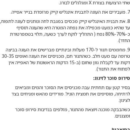
שתי הרצועות בצורת X ומגלגלים לבורג.
7. מעבירים את העוגה לתבנית אינגליש קייק מרופדת בנייר אפייה.
8. את תבנית האינגליש קייק מכסים במגבת לחה ונותנים לעוגה לתפוח,
עד שהיא כמעט מכפילה את נפחה המטרה היא שהעוגה תוסיף
כ-70%-80% נפח ( התהליך לוקח לערך כשעה, תלוי בטמפרטורת
החדר).
9. מחממים תנור ל-170 מעלות ובינתיים מברישים את העוגה בביצה
טרופה עם מעט חלב. כשהתנור חם, מכניסים את העוגה ואופים 30-35
דקות עד לקבלת גוון שחום (ב-15 הדקות הראשונות של האפייה אין
לפתוח את התנור).
סירופ סוכר לזיגוג:
בסיר קטן עם תחתית עבה מכניסים את הסוכר והמים ומביאים
לרתיחה, מוסיפים את תמצית הוניל. מורידים מהאש ומניחים בצד
לצינון.
כשהבבקה מוכנה ויוצאת מהתנור, מזלפים בנדיבות סירופ סוכר
ומצננים.
בתיאבון!