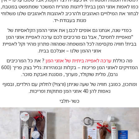
כמו לאפות אוזני המן בבית! ליהנות מהריח המשכר שמתפשט במטבח,
לבחור את המילויים האהובים ולהרכיב לאהובות ולאהובים שלנו משלוחי
מנות בעבודת-יד.
כמדי שנה, אנחנו גם אופים לכם.ן את אוזני ההמן הקלאסיות של
"מאפיית לחמים", אבל גם מרכיבים לכם ערכה לאפיית אוזני המן
בבית! חוויה מקסימה לכל המשפחה שמהווה פתרון מהיר וקל לאפיית
אוזני ההמן שלנו – אצלכם בבית.
מה כוללת
ערכה לאפייה ביתית של אוזני המן
? את כל המרכיבים
המדויקים לאוזני המן פריכות – בקלות ובמהירות: גליל בצק פריך (600
גרם), מלית שוקולד, מערוך, מסננת ואבקת סוכר.
ומתכון, כמובן. חוויה של שעה שניתן (ורצוי!) לחלוק עם הילדים, ובסוף
נאפות להן 40 אוזני המן מתוקות ופריכות.
כשר-חלבי