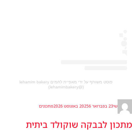
(@‏‎lehamimbakery‎‏)
מחבר
פורסם
קטגוריות
שי
23 בפברואר 2025
6 באוגוסט 2026
מתכונים
בתאריך
מתכון לבבקה שוקולד ביתית