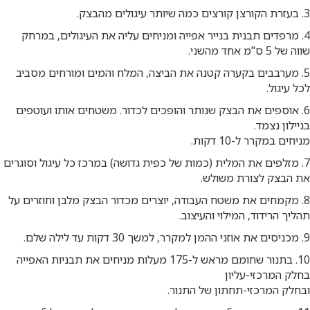
3. בעזרת הקורצן קורצים כמה שיותר עיגולים מהבצק.
4. מרפדים תבנית בנייר אפייה ומניחים עליה את העיגולים, במרחק
שווה של 5 ס"מ אחד מהשני.
5. מערבבים בקערה קטנה את הביצה, המלח והמים ומורחים מסביב
לכל עיגול.
6. אוספים את הבצק שנותר והופכים לכדור. משטחים אותו ועוטפים
בניילון נצמד.
מניחים במקרר ל-10 דקות.
7. מזלפים את המלית (כמות של כפית גדושה) במרכז כל עיגול וסוגרים
את הבצק לצורת משולש.
8. מקמחים את משטח העבודה, יוצרים מכדור הבצק מלבן וחוזרים על
תהליך הרידוד, המילוי והעיצוב.
9. מכניסים את אוזני ההמן למקרר, למשך 30 דקות עד לילה שלם.
10. בתנור שחומם מראש ל-175 מעלות מניחים את תבניות האפייה
בחלק המרכזי-עליון
ובחלק המרכזי-תחתון של התנור.