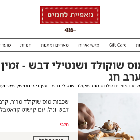
ת
Gift Card
מגשי אירוח
מארזים ומתנות
חנויות
מועדון
ס שוקולד ושנטילי דבש - זמין 
ערב חג
י
»
המוצרים שלנו
»
מוס שוקולד ושנטילי דבש – זמין בימי חמישי, שישי וער
שכבות מוס שוקולד מריר, קרם
דבש-וניל, עם קישוט קראמבל 
חלבי