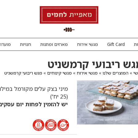
ת
Gift Card
מגשי אירוח
מארזים ומתנות
חנויות
מועדון
גש ריבועי קרמשניט
י
»
המוצרים שלנו
»
מגשי אירוח
»
מגשי קינוחים
»
מגש ריבועי קרמשניט
מיני בצק עלים מקורמל במילוי
(25 יח')
יש להזמין לפחות יום עסקים מ