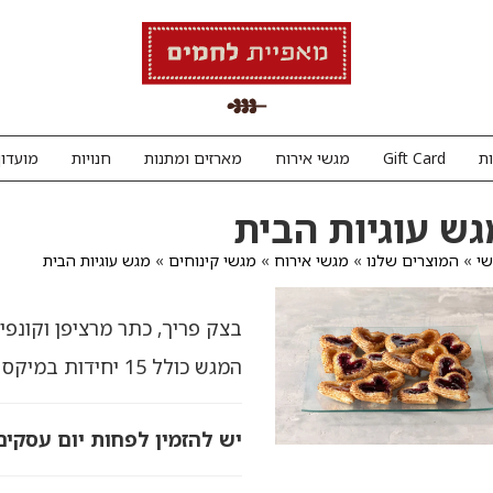
ת
Gift Card
מגשי אירוח
מארזים ומתנות
חנויות
מועדון
גש עוגיות הבית
י
»
המוצרים שלנו
»
מגשי אירוח
»
מגשי קינוחים
»
מגש עוגיות הבית
בצק פריך, כתר מרציפן וקונפי
המגש כולל 15 יחידות במיקס מילויים: תות שדה ומשמש.
יש להזמין לפחות יום עסקים מ