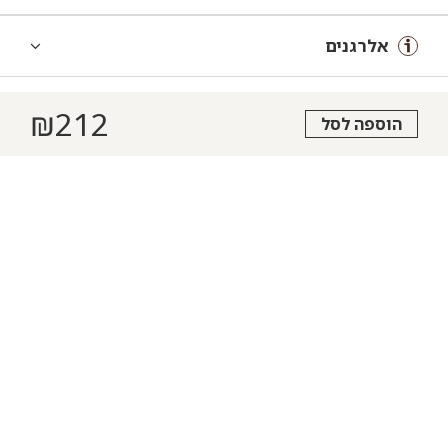
אלרגנים
₪
212
הוספה לסל
הצהרת נגישות
תקנון
מדיניות פרטיות
תעודת כשרות
חם מהתנור
הזמינו עכשיו