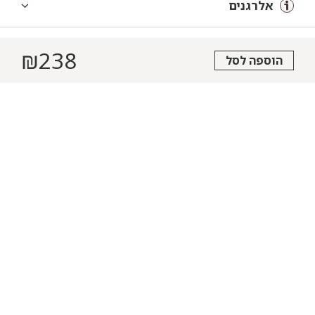
אלרגנים
₪
238
הוספה לסל
הצהרת נגישות
תקנון
מדיניות פרטיות
תעודת כשרות
חם מהתנור
הזמינו עכשיו
שאלות ותשובות
בואו לעבוד איתנו
-
-
פתיחה
פתיחה