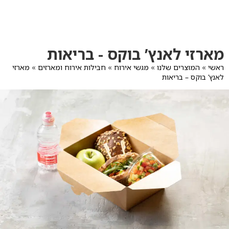
לג
תוכן
מרכזי
מעבר
מעבר
מארזי לאנץ’ בוקס - בריאות
לפרטי
לתפריט
המוצר
הקטגוריות
ראשי
»
המוצרים שלנו
»
מגשי אירוח
»
חבילות אירוח ומארזים
»
מארזי
לאנץ’ בוקס – בריאות