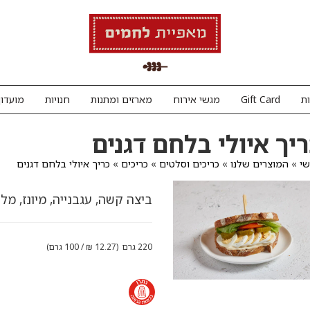
ת
Gift Card
מגשי אירוח
מארזים ומתנות
חנויות
מועדון
יך איולי בלחם דגנים
י
»
המוצרים שלנו
»
כריכים וסלטים
»
כריכים
»
כריך איולי בלחם דגנים
ביצה קשה, עגבנייה, מיונז, מ
220 גרם (12.27 ₪ / 100 גרם)