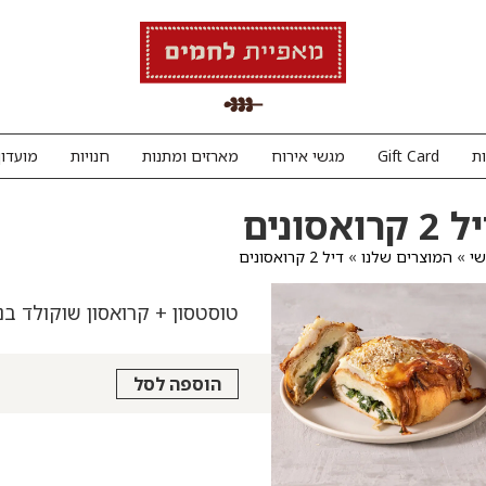
ת
Gift Card
מגשי אירוח
מארזים ומתנות
חנויות
מועדון
 קרואסונים
י
»
המוצרים שלנו
»
דיל 2 קרואסונים
טוסטסון + קרואסון שוקולד בנ
הוספה לסל