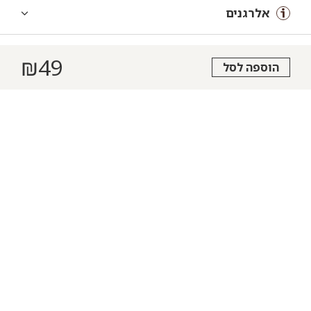
אלרגנים
₪
49
הוספה לסל
הצהרת נגישות
תקנון
מדיניות פרטיות
תעודת כשרות
חם מהתנור
הזמינו עכשיו
שאלות ותשובות
בואו לעבוד איתנו
-
-