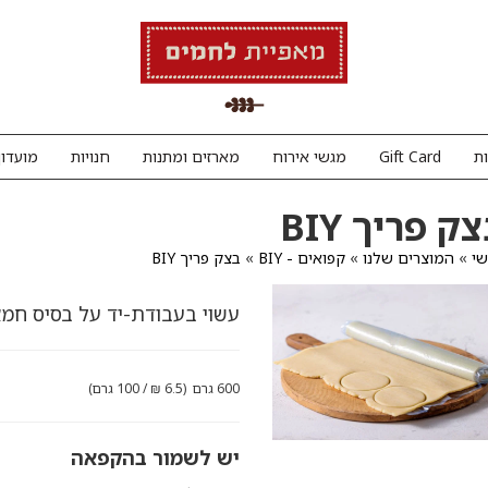
ת
Gift Card
מגשי אירוח
מארזים ומתנות
חנויות
מועדון
ק פריך BIY
י
»
המוצרים שלנו
»
קפואים - BIY
»
בצק פריך BIY
עשוי בעבודת-יד על בסיס חמאה
600 גרם (6.5 ₪ / 100 גרם)
יש לשמור בהקפאה