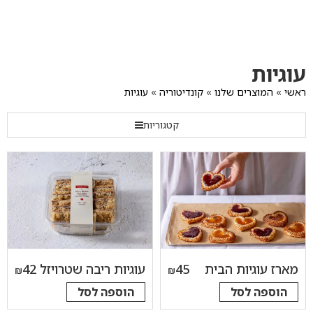
לג
תוכן
מרכזי
מעבר
מעבר
מעבר
עוגיות
לתפריט
לרשימת
להודעות
תפריט
המוצרים
הקטגוריות
ראשי
»
המוצרים שלנו
»
קונדיטוריה
»
עוגיות
קטגוריות
מארז עוגיות הבית
45
עוגיות ריבה שטרויזל
42
₪
₪
הוספה לסל
הוספה לסל