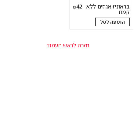
בראוניז אגוזים ללא
42
₪
קמח
הוספה לסל
חזרה לראש העמוד
הצהרת נגישות
תקנון
מדיניות פרטיות
תעודת כשרות
חם מהתנור
הזמינו עכשיו
שאלות ותשובות
בואו לעבוד איתנו
-
-
פתיחה
פתיחה