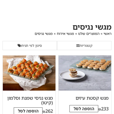
לג
תוכן
מרכזי
מעבר
מעבר
מעבר
מגשי נגיסים
לתפריט
לרשימת
להודעות
תפריט
המוצרים
הקטגוריות
ראשי
»
המוצרים שלנו
»
מגשי אירוח
»
מגשי נגיסים
קטגוריות
סינון לפי תגית
מגש קסטת עיזים
מגש נגיסי שמנת וסלמון
(קיטו)
233
הוספה לסל
₪
262
הוספה לסל
₪