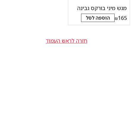
מגש מיני בורקס גבינה
165
הוספה לסל
₪
חזרה לראש העמוד
הצהרת נגישות
תקנון
מדיניות פרטיות
תעודת כשרות
חם מהתנור
הזמינו עכשיו
שאלות ותשובות
בואו לעבוד איתנו
-
-
פתיחה
פתיחה
בחלון
בחלון