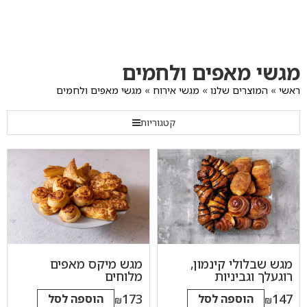
לג
תוכן
מרכזי
מעבר
מעבר
מעבר
מגשי מאפים ולחמים
לתפריט
לרשימת
להודעות
תפריט
המוצרים
הקטגוריות
ראשי
»
המוצרים שלנו
»
מגשי אירוח
»
מגשי מאפים ולחמים
קטגוריות
מגש שבלולי קינמון,
מגש מיקס מאפים
רוגעלך וגביניות
מלוחים
173
147
הוספה לסל
הוספה לסל
₪
₪