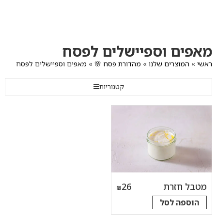
לג
תוכן
מרכזי
מעבר
מעבר
מעבר
מאפים וספיישלים לפסח
לתפריט
לרשימת
להודעות
תפריט
המוצרים
הקטגוריות
ראשי
»
המוצרים שלנו
»
מהדורת פסח 🌸
»
מאפים וספיישלים לפסח
קטגוריות
מטבל חזרת
26
₪
הוספה לסל