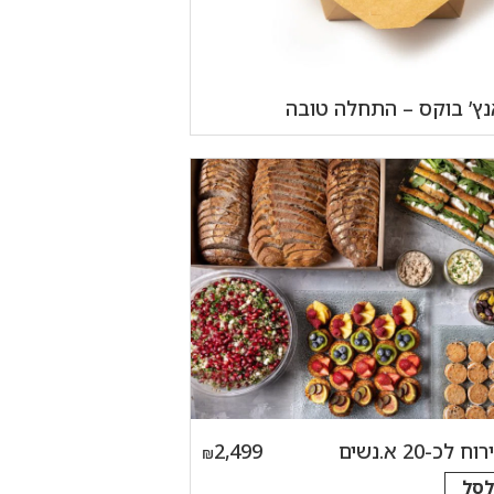
נץ’ בוקס – התחלה טובה
כ-20 א.נשים
2,499
₪
לסל