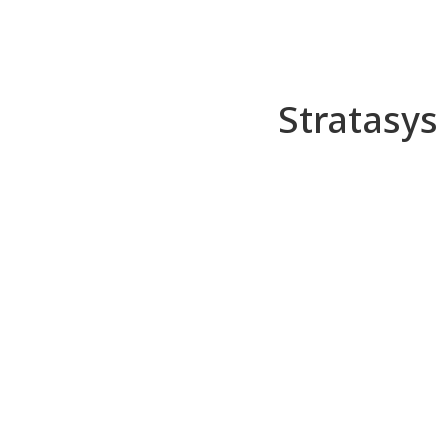
לג
תוכן
מרכזי
Stratasys