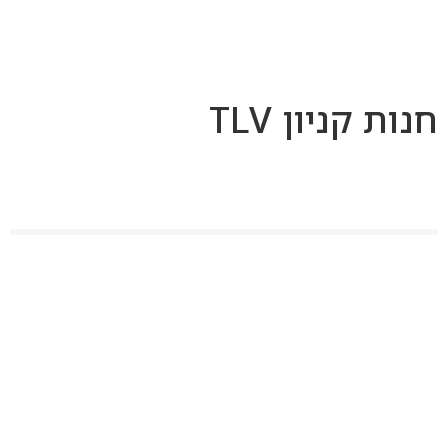
לג
תוכן
מרכזי
חנות קניון TLV