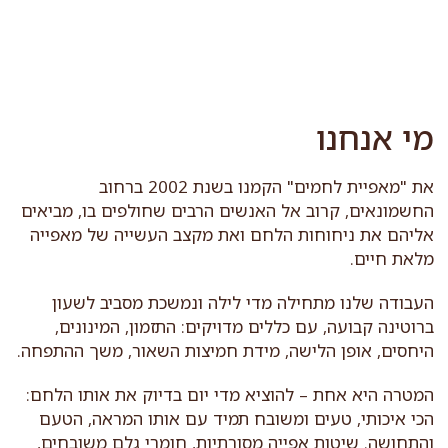
לג
תוכן
מרכזי
מי אנחנו
את "מאפיית לחמים" הקמנו בשנת 2002 ברחוב
החשמונאים, קרוב אל האנשים הרבים שחולפים בו, מביאים
אליהם את ניחוחות הלחם ואת מקצב העשייה של מאפייה
מלאת חיים.
העבודה שלנו מתחילה מדי לילה ונמשכת מסביב לשעון
ברוטינה קבועה, עם כללים מדויקים: התזמון, המינונים,
היחסים, אופן הלישה, מידת חמיצות השאור, משך ההתפחה.
המטרה היא אחת – להוציא מדי יום בדיוק את אותו הלחם:
הכי איכותי, טעים ומשובח תמיד עם אותו המראה, הטעם
והתחושה. שיטות אפייה מסורתיות, חומרי גלם משובחים,