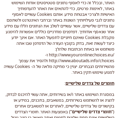
האתר, ובכלל זה כדי לאסוף נתונים סטטיסטים אודות השימוש
באתר, לאימות פרטים, כדי להתאים את האתר להעדפותיך
האישיות ולצרכי אבטחת מידע. אותם Cookies עשויים לאסוף
נתונים לגבי פעילויותיך השונות באתר וברחבי האינטרנט ולשתפם
עם צדדים שלישיים, אשר עשויים לשלב את הנתונים הללו עם מידע
אחר שנאסף אודותיך. דפדפנים מודרניים כוללים אפשרות להימנע
מקבלת Cookies שאינם חיוניים לתפעול האתר. אם אינך יודע
כיצד לעשות זאת, בדוק בקובץ העזרה של הדפדפן שבו אתה
משתמש או באחת הכתובות שלהלן:
http://www.youronlinechoices.eu/‎ ו-
http://www.aboutads.info/choices ולהסיר את עצמך
מהשירותים הנבחרים. יצוין כי מחיקה מלאה של ה- Cookies עשויה
למנוע שימוש תקין באתר.
חומרים של צדדים שלישיים
:
במסגרת השימוש באתר ו/או בשירותים, אתה עשוי להיכנס לבדוק,
להציג או להשתמש בשירותים, במשאבים, בתכנים, במידע או
בקישורים של צדדים שלישיים, לאתרים או למשאבים אחרים
("
חומרי צדדים שלישיים
") באמצעות האתר. חומרי הצדדים
השלישיים אינם תחת שליטת לחמים ואתה מאשר כי הינך נוטל