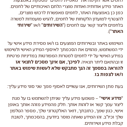
לחמים אשר הקימה את "מאפיית לחמים" מספקת באמצעות
האתר מידע אודותיה ואודות מוצרי הלחם האיכותיים של לחמים.
כמן כן באמצעות האתר, לחמים מאפשרת לרכוש מוצרים,
להצטרף למועדון הלקוחות של לחמים, להגיש מועמדות למשרה
בלחמים וליצור קשר עם לחמים ("
השירותים
" ו/או "
שירותי
האתר
").
השימוש באתר ובשירותים המוצעים בו ו/או מסירת מידע אישי על
ידי המשתמש, מהווים את הסכמתך לאיסוף המידע האישי ולשימוש
במידע האישי על ידי לחמים למטרות המפורטות במדיניות פרטיות
זו ובהתאם ליתר תנאיה.
לפיכך, אם אינך מסכים לתנאי או
להוראה במסמך זה הנך מתבקש שלא לעשות שימוש באתר
ו/או לצפות בו
.
בעת מתן השירותים, אנו עשויים לאסוף ממך שני סוגי מידע עליך:
"
מידע אישי
" – משמעו מידע עליך שניתן להשתמש בו על מנת
ליצור עמך קשר או לזהות אותך. חלק מהמידע מזהה אותך באופן
אישי, כגון שמך, כתובתך, דואר האלקטרוני שלך, מספר הטלפון
שלך וכיו"ב. זהו המידע שאתה מוסר ביודעין, בהסכמתך, לטובת
קבלת מידע ושירותים.