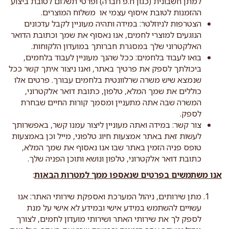
למתן חשבונית (כגון ח.פ חברה) ופרטי תשלום לטובת ביצוע
ההזמנות לטובת איסוף עצמי או משלוח המוצרים.
הצטרפות לניוזלטר: במידה ותהיה מעוניין לקבל עדכונים
הנוגעים למוצרי לחמים, אנו נאסוף את שמך וכתובת הדואר
האלקטרוני שלך במסגרת חברותך במועדון הלקוחות.
בואו לעבוד בלחמים: ככל שהנך מעוניין לעבוד בלחמים,
ביכולתך לספק את פרטיך באתר, ואנו ניצור איתך קשר ככל
שנמצא שיש משרה שרלוונטית בלחמים עבורך. פרטים אלו
כוללים את שמך המלא, טלפון, כתובת דואר אלקטרוני,
המשרה שבה אתה מתעניין ומסמך קורות החיים שבחרת
לספק.
צור קשר: במידה ואתה מעוניין ליצור עמנו קשר, באפשרותך
לעשות זאת באתר אמצעות חיוג טלפוני, מייל וכן באמצעות
טופס פניה הזמין באתר שבו אנו נאסוף את שמך המלא,
כתובת דואר אלקטרוני, טלפון ונושא ותוכן הפניה שלך.
אנו משתמשים בפרטים שנאספו ממך למטרות הבאות
:
מתן שירותים, ניהול המערכת ואספקת שירותי האתר: אנו
עשויים להשתמש במידע אישי ובמידע לא אישי על מנת
לספק לך את שירותי האתר ושירותי מועדון לחמים, לצורך