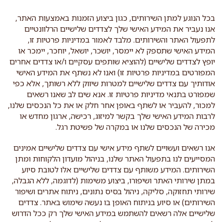
בכל הנוגע למתן השירותים, כגון ביצוע הזמנות באמצעות האתר,
אנו נעביר את המידע האישי שלך לצדדים שלישיים הרלוונטיים
לתפעול האתר והשירותים. מלבד לאמור במדיניות פרטיות זו,
המידע האישי שתספק לא יימסר, יושכר, יושאל, יוחכר, יימכר או
יופץ לצדדים שלישיים (להוציא שותפים עסקיים ו/או צדדים אחרים
המפורטים במדיניות פרטיות זו) ואנו לא נשתף את המידע האישי
אודותיך עם צדדים שלישיים למטרות שיווק ללא רשותך, אלא כפי
שמפורט בתנאי מדיניות פרטיות זו. אנא שים לב שאנו רשאים
למכור, להעביר או לשתף באופן אחר חלק או את כל הנכסים שלנו,
לרבות המידע האישי שלך בקשר למיזוג, רכישה, ארגון מחדש או
מכירה של הנכסים שלנו או במקרה של פשיטת רגל.
אנו רשאים ועשויים לשתף מידע אישי עם צדדים שלישיים אמינים
המסייעים לנו בתפעול האתר שלנו, בניהול מועדון הלקוחות ומתן
השירותים. המידע משותף עם צדדים שלישיים אלו לטובת סיוע
במתן שירותי האתר ושיפורו, ביצוע משימות (לדוגמה, ללא הגבלה,
שירותי תחזוקה, סליקה, ניהול בסיס נתונים, ניתוח אתרים ושיפור
השירותים) או סיוע בניתוח האופן בו נעשה שימוש באתר. צדדים
שלישיים אלה רשאים להשתמש במידע האישי שלך רק ככל הדרוש