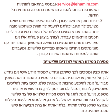
service@lehamim.com
-ובנוסף בהתאם להוראות
המפורטות ביחס להסרה מרשימת התפוצה בתחתית כל
הודעה.
יצירת תוכן מותאם עבורך: לטובת שיפור השירותים שאנו
מציעים לך וטיוב יכולתנו להעניק לך חווית משתמש טובה
יותר באתר אנו מבצעים פעולות של העשרת מידע כדי לייצר
תכנים מותאמים עבורך. לצורך ביצוע פעולות אלו אנו
מצרפים נתונים שנאספים כתוצאה משימושך באתר יחד עם
סוגי נתונים אחרים שיאספו מצדדים שלישיים, ומעבדים
אותם למטרות התאמת השירות עבורך.
מסירת המידע האישי לצדדים שלישיים
:
אתה מבין ומסכים לכך שייתכן ונידרש למסור מידע אישי אם נידרש
לכך על פי חוק או אם נהיה סבורים כי מסירה כאמור דרושה באופן
סביר על מנת להימנע מחבות משפטית שלנו, לשם ציות להליכים
משפטיים, לרבות, ומבלי לגרוע, זימון לדין, צו חיפוש או צו בית
משפט, או על מנת להגן על רכוש וזכויות שלנו או של צד שלישי,
להגן על בטיחות הציבור או של כל אדם, או למנוע או לעצור פעילות
שנמצא שהיא בלתי חוקית, בלתי אתית או ברת תביעה או שיש
סכנה שתהיה כזו.