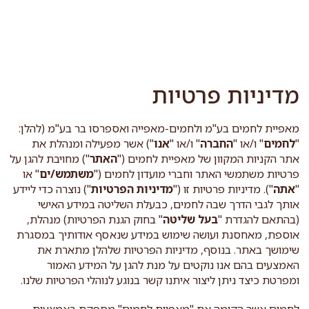
לג
תוכן
מרכזי
מדיניות פרטיות
מאפיית לחמים בע"מ ולחמים-מאפייה ואספרסו בר בע"מ (להלן:
"
לחמים
" ו/או "
החברה
" ו/או "
אנו
") אשר מפעילה ומנהלת את
אתר הקניות המקוון של מאפיית לחמים ("
האתר
") מחויבת להגן על
פרטיות משתמשי האתר וחברי מועדון לחמים ("
משתמש/ים
" או
"
אתה
"). מדיניות פרטיות זו ("
מדיניות הפרטיות
") נוצרה כדי ליידע
אותך לגבי הדרך שבה לחמים, כבעלת השליטה במידע האישי
(בהתאם להגדרת "
בעל שליטה
" בחוק הגנת הפרטיות) מנהלת,
אוספת, מאחסנת ועושה שימוש במידע שנאסף אודותיך במסגרת
שימושך באתר. בנוסף, מדיניות הפרטיות שלהלן מתארת את
האמצעים בהם אנו נוקטים על מנת להגן על המידע האמור
ומפרטת כיצד ניתן ליצור איתנו קשר בנוגע לנוהלי הפרטיות שלנו.