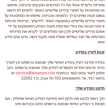
אחריות בלעדית ונוטל את כל הסיכונים הנובעים מכניסה, שימוש
או הסתמכות על חומרי צדדים שלישיים כאמור. לחמים לא תישא
בשום חבות שתיגרם לך כתוצאה מכניסה, שימוש או הסתמכות על
חומרי צדדים שלישיים באמצעות האתר. לידיעתך, מדיניות פרטיות
זו אינה מכסה את נהלי הפרטיות והגנת המידע המוטמעים על ידי
אותם צדדים שלישיים ולכן אנו ממליצים לך לקרוא את מדיניות
הפרטיות של הצד השלישי שאליו אתה מקבל גישה, טרם מתן מידע
אישי.
זכות לעיין במידע
:
במידה ותרצה לעיין במידע האישי שלך שנמצא ברשותנו וכן לצורך
בירור פרטים אחרים הקשורים למידע שלך שנמצא ברשותנו, הינך
מוזמן ליצור עימנו קשר בכתובת
service@lehamim.com
או
בדואר רגיל, אל: החשמונאים 103 תל אביב, ת.ד 52592.
תיקון המידע שלך
:
הנך רשאי לבקש את תיקון ו/או מחיקת המידע האישי אודותיך, אם
מצאת כי המידע האישי שנמצא ברשותנו איננו נכון ו/או אינו