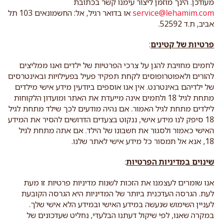
מעודכן. הינך מוזמן ליצור עימנו קשר בכתובת
service@lehamim.com
או בדואר רגיל, אל: החשמונאים 103 תל
אביב, ת.ד 52592.
פרטיות של קטינים
:
לחמים מחויבת להגן על צרכי הפרטיות של ילדים ואנו ממליצים
להורים ולאפוטרופוסים לקחת תפקיד פעיל בפעילויות ובאינטרסים
של ילדיהם באינטרנט. אין אנו אוספים ביודעין מידע אישי מילדים
מתחת לגיל 18 ולחמים אינה מייעדת את האתר ומועדון הלקוחות
לילדים מתחת לגיל האמור. אם נהיה מודעים לכך שילד מתחת לגיל
18 סיפק לנו מידע אישי, ננקוט בצעדים הדרושים להסיר את המידע
האישי כאמור ולסגור את חשבונו של הילד. אם אתה מתחת לגיל
18, אנא אל תמסור כל מידע אישי לאתר שלנו.
שינוים במדיניות הפרטיות
:
אנו שומרים לעצמנו את הזכות לשנות מדיניות פרטיות זו מעת
לעת. הגרסה העדכנית ביותר של המדיניות היא הגרסה הקובעת
לעניין השימוש שנעשה במידע האישי ובמידע הלא אישי שלך.
במקרה שאנו, לפי שיקול דעתנו הבלעדי, נחליט שעדכונים של