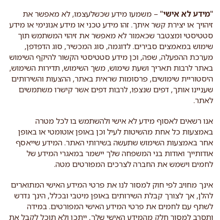
"
מידע לא אישי
" – משמעו מידע שכשלעצמו, לא מאפשר את
זיהויך או יצירת קשר איתך. זהו מידע טכני או מידע אנונימי או מידע
סטטיסטי ומצטבר שכאמור לא מאפשר את זיהוי המשתמש תוך
שימוש במאמצים סבירים. לדוגמה, סוג המכשיר, סוג הדפדפן,
מערכת ההפעלה, שפה, וכן מידע סטטיסטי הקשור להיקף השימוש
באתר לרבות תאריך ושעת שימוש, משך השימוש, תדירות השימוש,
היסטוריית שימושים, פרסומות שראית באתר, ההצעות והשירותים
שעניינו אותך, דפים שנצפו, לרבות דפים אשר קישרו משתמשים
לאתר.
אנו רשאים לאסוף מידע לא אישי ולהשתמש בו לכל מטרה
באמצעות כל אחת מהשיטות לעיל וכן באופן אוטומטי או באופן
אחר באמצעות השימוש שתעשה בשירותי האתר. המידע שייאסף
אודותייך ואודות בני המשפחה שלך יישמר במאגרי המידע של
לחמים וישמש את החברה לצרכים המפורטים מטה.
אינך מחויב לפי חוק למסור לנו את פרטי המידע האישי המתוארים
להלן, אך לצורך קבלת השירותים באופן מיטבי ובכלל, הינך נדרש
לשתף עם לחמים את פרטי המידע האישי המפורטים. במידה
ותסרב למסור חלק מהמידע האישי שלך, ייתכן ולא תוכל לקבל את