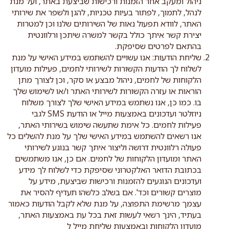
ניהול ומעקב אחר הזמנות ורכישות שביצעת באתר, ועל מנת
לנהל, לתמוך, לפתור בעיות טכניות, להגן ולשפר את שירותי
האתר, לוודא תפעול נאות של השירותים שלנו וכן למטרות
יצירת קשר איתך כולל בקשר למשרה שיתכן ורלוונטית
בהתאם לפרטים שסיפקת.
שליחת הודעות: אנו עשויים להשתמש במידע האישי על מנת
לשלוח לך הודעות הקשורות לשירותי לחמים, פעילות מועדון
הלקוחות של לחמים, ניהול מבצע או סקר, וכן לצורך מתן
הוראות או עזרה הקשורות לשירותי האתר ו/או לשימוש שלך
בו. כמו כן, אנו נשתמש במידע האישי שלך לצורך משלוח
ניוזלטר ועדכונים באמצעות מייל או הודעת SMS לגבי
פעילות לחמים. כל אימת שתעשה שימוש בשירותי האתר,
אנו רשאים להשתמש במידע האישי שלך על מנת להשלים כל
פעולה רלוונטית דרושה וליצור איתך קשר בנוגע לשירותי
האתר ומועדון הלקוחות של לחמים. אם כן, אנו משתמשים
בכתובת הדואר האלקטרוני שסיפקת כדי לשלוח לך מידע
ועדכונים הנוגעים להזמנות ורכישות שביצעת, מידע על
מוצרים קשורים וכד'. אם בשלב כלשהו תעדיף להסיר את
עצמך מרשימת התפוצה, על מנת שלא לקבל הודעות כאמור
בעתיד, הינך רשאי לעשות זאת בכל עת באמצעות האתר,
מועדון הלקוחות ובאמצעות שליחת מייל ל